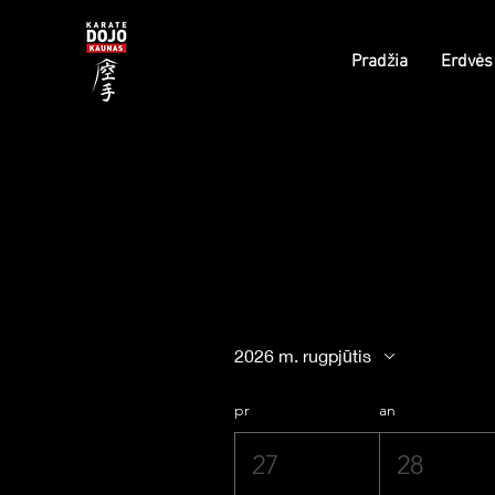
Pradžia
Erdvės
2026 m. rugpjūtis
pr
an
27
28