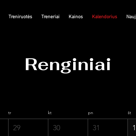
Treniruotės
Treneriai
Kainos
Kalendorius
Nauj
Renginiai
tr
kt
pn
št
29
30
31