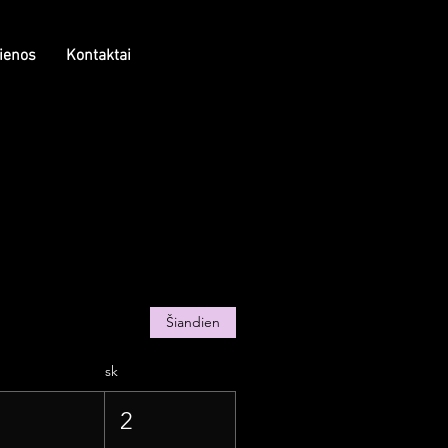
ienos
Kontaktai
Šiandien
sk
1
2