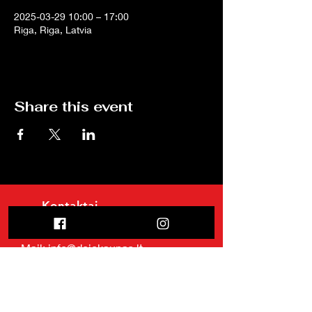
2025-03-29 10:00 – 17:00
Riga, Riga, Latvia
Share this event
Kontaktai
Partizanų g. 25., Kaunas., Lietuva
Mail: info@dojokaunas.lt
Tel: +370 640 35940
Tel:
+370 636 48045