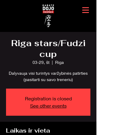
Riga stars/Fudzi
cup
03-29, št
  |  
Riga
Dalyvauja visi turintys varžybinės patirties
(pasitarti su savo treneriu)
Registration is closed
See other events
Laikas ir vieta