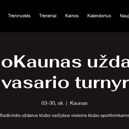
Treniruotės
Treneriai
Kainos
Kalendorius
Nauj
joKaunas užda
vasario turny
03-30, sk
  |  
Kaunas
Tradicinės uždaros klubo varžybos visiems klubo sportininkam