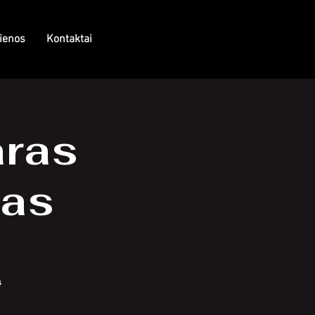
ienos
Kontaktai
ras
ras
s