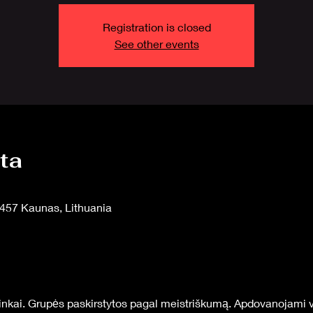
Registration is closed
See other events
eta
9457 Kaunas, Lithuania
ninkai. Grupės paskirstytos pagal meistriškumą. Apdovanojami vi